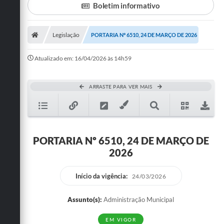
Boletim informativo
Turismo
Legislação
PORTARIA Nº 6510, 24 DE MARÇO DE 2026
Cultura
Conselhos Municipais
Atualizado em: 16/04/2026 às 14h59
Legislação
ARRASTE PARA VER MAIS
Editais
Notícias
Emprega
PORTARIA Nº 6510, 24 DE MARÇO DE
2026
Início da vigência:
24/03/2026
Assunto(s):
Administração Municipal
EM VIGOR