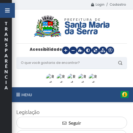
Login / Cadastro
T
R
A
N
S
Acessibilidade
P
A
R
Ê
N
C
I
A
MENU
Início
Legislação
O Município
Seguir
Departamentos