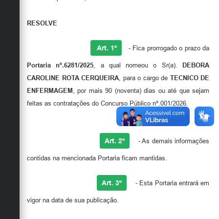
RESOLVE
Art. 1º
- Fica prorrogado o prazo da
Portaria nº.6281/2025
, a qual nomeou o Sr(a).
DEBORA
CAROLINE ROTA CERQUEIRA
, para o cargo de
TECNICO DE
ENFERMAGEM
, por mais 90 (noventa) dias ou até que sejam
feitas as contratações do Concurso Público nº.001/2026.
Art. 2º
- As demais informações
contidas na mencionada Portaria ficam mantidas.
Art. 3º
- Esta Portaria entrará em
vigor na data de sua publicação.