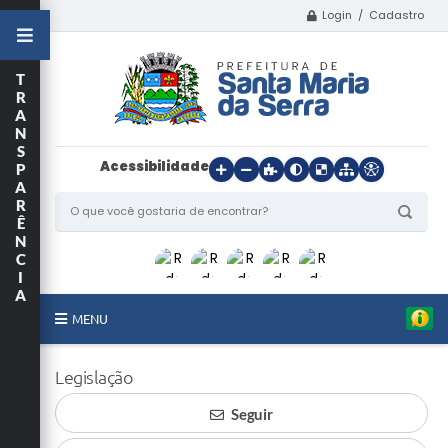
Login / Cadastro
T
R
A
N
S
Acessibilidade
P
A
R
Ê
N
C
I
A
MENU
Início
Legislação
O Município
Seguir
Departamentos