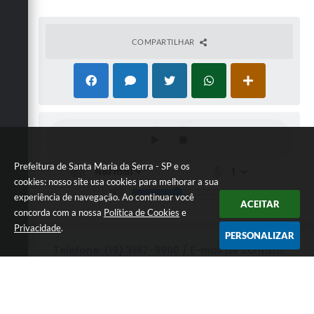
COMPARTILHAR
Prefeitura de Santa Maria da Serra - SP e os
cookies: nosso site usa cookies para melhorar a sua
experiência de navegação. Ao continuar você
ACEITAR
concorda com a nossa
Política de Cookies
e
Privacidade
.
PERSONALIZAR
Telefone: (19) 3187-9900 / E-mail de contato:
secretaria@santamariadaserra.sp.gov.br
Endereço: Praça Santo Zani, 30 - Jardim Bom
Jesus | CEP: 17370-306