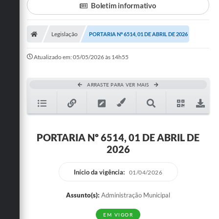
Boletim informativo
Turismo
Legislação
PORTARIA Nº 6514, 01 DE ABRIL DE 2026
Cultura
Conselhos Municipais
Atualizado em: 05/05/2026 às 14h55
Legislação
ARRASTE PARA VER MAIS
Editais
Notícias
Emprega
PORTARIA Nº 6514, 01 DE ABRIL DE
2026
Início da vigência:
01/04/2026
Assunto(s):
Administração Municipal
EM VIGOR