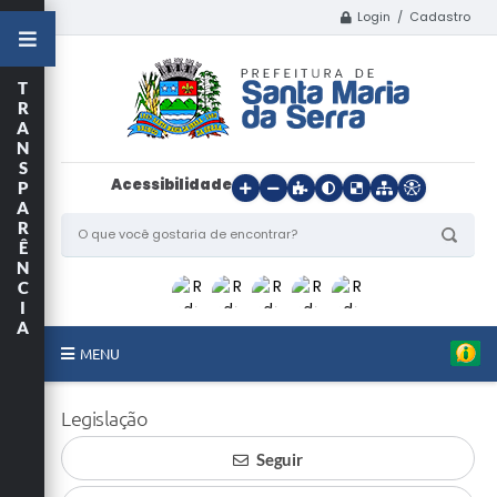
Login / Cadastro
T
R
A
N
S
Acessibilidade
P
A
R
Ê
N
C
I
A
MENU
Início
Legislação
O Município
Seguir
Departamentos