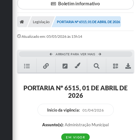
Boletim informativo
Turismo
Legislação
PORTARIA Nº 6515, 01 DE ABRIL DE 2026
Cultura
Conselhos Municipais
Atualizado em: 05/05/2026 às 15h14
Legislação
ARRASTE PARA VER MAIS
Editais
Notícias
Emprega
PORTARIA Nº 6515, 01 DE ABRIL DE
2026
Início da vigência:
01/04/2026
Assunto(s):
Administração Municipal
EM VIGOR