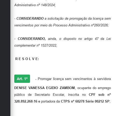
Administrativo nº 148/2024;
-
CONSIDERANDO
a solicitação de prorrogação da licença sem
vencimentos por meio do Processo Administrativo nº260/2026;
-
CONSIDERANDO,
ainda, o disposto no artigo 47 da Lei
complementar nº 1527/2022,
R E S O L V E:
Art. 1º
-
Prorrogar licença sem vencimentos à servidora
DENISE VANESSA EGIDIO ZAMBOM
, ocupante do emprego
público de Secretario Escolar, inscrita no
CPF sob nº
328.892.268-16 e
portadora da
CTPS nº 68278 Série 00212 SP
;