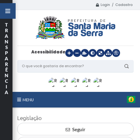
Login / Cadastro
T
R
A
N
S
Acessibilidade
P
A
R
Ê
N
C
I
A
MENU
Início
Legislação
O Município
Seguir
Departamentos