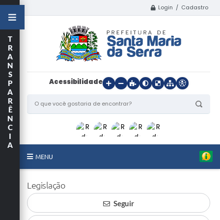
Login / Cadastro
T
R
A
N
S
Acessibilidade
P
A
R
Ê
N
C
I
A
MENU
Início
Legislação
O Município
Seguir
Departamentos