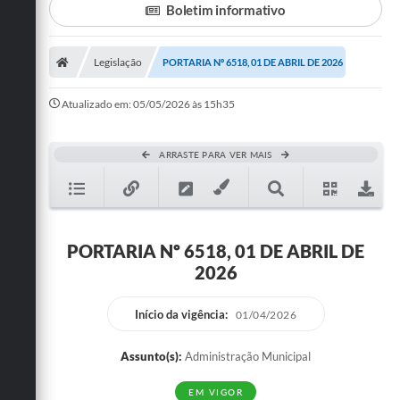
Boletim informativo
Turismo
Legislação
PORTARIA Nº 6518, 01 DE ABRIL DE 2026
Cultura
Conselhos Municipais
Atualizado em: 05/05/2026 às 15h35
Legislação
ARRASTE PARA VER MAIS
Editais
Notícias
Emprega
PORTARIA Nº 6518, 01 DE ABRIL DE
2026
Início da vigência:
01/04/2026
Assunto(s):
Administração Municipal
EM VIGOR