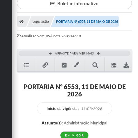
Boletim informativo
Turismo
Legislação
PORTARIA Nº 6553, 11 DE MAIO DE 2026
Cultura
Conselhos Municipais
Atualizado em: 09/06/2026 às 14h18
Legislação
ARRASTE PARA VER MAIS
Editais
Notícias
Emprega
PORTARIA Nº 6553, 11 DE MAIO DE
2026
Início da vigência:
11/05/2026
Assunto(s):
Administração Municipal
EM VIGOR