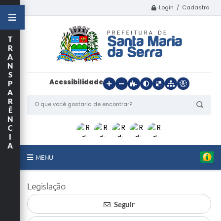
Login / Cadastro
T
R
A
N
S
Acessibilidade
P
A
R
Ê
N
C
I
A
MENU
Início
Legislação
O Município
Seguir
Departamentos