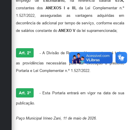
emprego de
Escriturário
,
na referência salarial
03-A,
constantes dos
ANEXOS I e III,
da Lei Complementar n.º
1.527/2022, asseguradas as vantagens adquiridas em
decorrência de adicional por tempo de serviço, conforme escala
de salários constante do
ANEXO V
da lei supramencionada;
Art. 2º
-
A Divisão de Recursos Humanos tomará todas
as providências necessárias para dar execução à presente
Portaria e Lei Complementar n.º 1.527/2022.
Art. 3º
- Esta Portaria entrará em vigor na data de sua
publicação.
Paço Municipal Irineo Zani, 11 de maio de 2026.