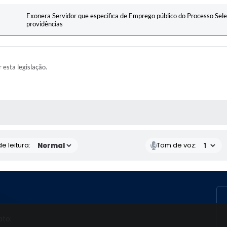
Exonera Servidor que especifica de Emprego público do Processo Sel
providências
r esta legislação.
RAS MÍDIAS
e leitura:
Tom de voz:
ato: