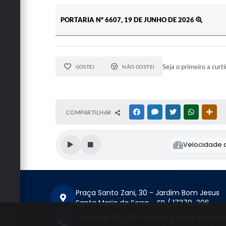
PORTARIA Nº 6607, 19 DE JUNHO DE 2026
Seja o primeiro a curti
GOSTEI
NÃO GOSTEI
COMPARTILHAR
FACEBOOK
MESSENGER
TWITTER
WHATSAPP
OUT
Velocidade d
Praça Santo Zani, 30 - Jardim Bom Jesus
Santa Maria da Serra - SP / 17370-306
Telefone: (19) 3187-9900 / E-mail de cont