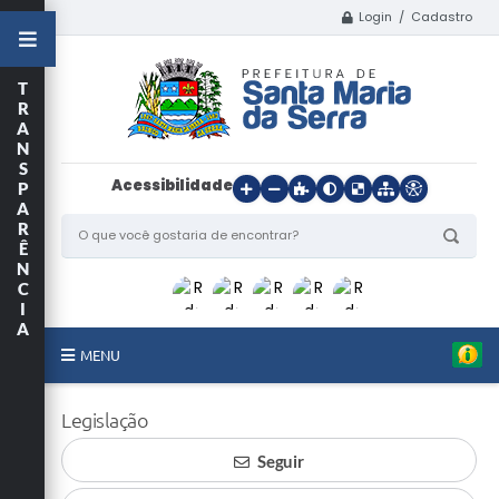
Login / Cadastro
T
R
A
N
S
Acessibilidade
P
A
R
Ê
N
C
I
A
MENU
Início
Legislação
O Município
Seguir
Departamentos