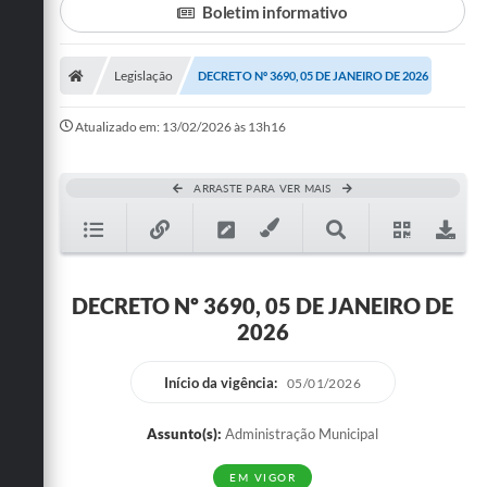
Boletim informativo
Turismo
Legislação
DECRETO Nº 3690, 05 DE JANEIRO DE 2026
Cultura
Conselhos Municipais
Atualizado em: 13/02/2026 às 13h16
Legislação
ARRASTE PARA VER MAIS
Editais
Notícias
Emprega
DECRETO Nº 3690, 05 DE JANEIRO DE
2026
Início da vigência:
05/01/2026
Assunto(s):
Administração Municipal
EM VIGOR