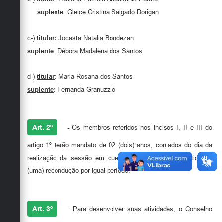
suplente
: Gleice Cristina Salgado Dorigan
c-)
titular
:
Jocasta Natalia Bondezan
suplente
: Débora Madalena dos Santos
d-)
titular
:
Maria Rosana dos Santos
suplente
:
Fernanda Granuzzio
Art. 2º
-
Os membros referidos nos incisos I, II e III do
artigo 1º terão mandato de 02 (dois) anos, contados do dia da
realização da sessão em que se der a posse, permitida 01
(uma) recondução por igual período.
Art. 3º
-
Para desenvolver suas atividades, o Conselho