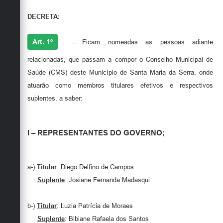
DECRETA:
Art. 1º
-
Ficam nomeadas as pessoas adiante
relacionadas, que passam a compor o Conselho Municipal de
Saúde (CMS) deste Município de Santa Maria da Serra, onde
atuarão como membros titulares efetivos e respectivos
suplentes, a saber:
I – REPRESENTANTES DO GOVERNO;
a-)
Titular
: Diego Delfino de Campos
Suplente
: Josiane Fernanda Madasqui
b-)
Titular
: Luzia Patrícia de Moraes
Suplente
: Bibiane Rafaela dos Santos