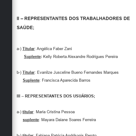
II – REPRESENTANTES DOS TRABALHADORES DE
SAÚDE;
a-)
Titular
: Angélica Faber Zani
Suplente
:
Kelly Roberta Alexandre Rodrigues Pereira
b-)
Titular
: Evanilze Jusceline Bueno Fernandes Marques
Suplente
: Francisca Aparecida Barros
III – REPRESENTANTES DOS USUÁRIOS;
a-)
titular
: Maria Cristina Pessoa
suplente
: Mayara Daiane Soares Ferreira
b-)
titular
: Fabiana Patricia Andrikonis Peroto