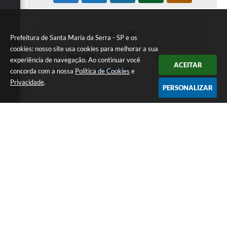
Prefeitura de Santa Maria da Serra - SP e os
cookies: nosso site usa cookies para melhorar a sua
experiência de navegação. Ao continuar você
ACEITAR
concorda com a nossa
Política de Cookies
e
Privacidade
.
PERSONALIZAR
Telefone: (19) 3187-9900 / E-mail de contato:
secretaria@santamariadaserra.sp.gov.br
Endereço: Praça Santo Zani, 30 - Jardim Bom
Jesus | CEP: 17370-306
Atendimento de Segunda-feira a Sexta-feira das
08h às 17h
CNPJ: 44.720.530/0001-80
Prefeitura de Santa Maria da Serra - SP