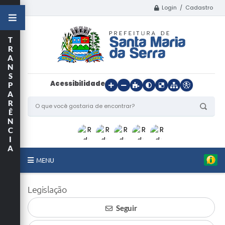
Login / Cadastro
T
R
A
N
S
Acessibilidade
P
A
R
Ê
N
C
I
A
MENU
Início
Legislação
O Município
Seguir
Departamentos