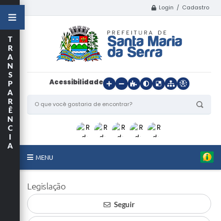
Login / Cadastro
T
R
A
N
S
Acessibilidade
P
A
R
Ê
N
C
I
A
MENU
Início
Legislação
O Município
Seguir
Departamentos