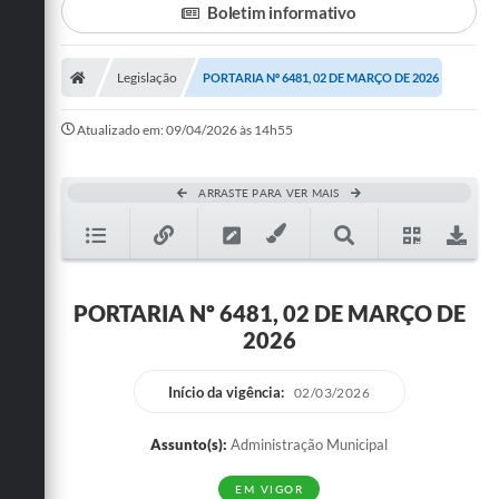
Boletim informativo
Turismo
Legislação
PORTARIA Nº 6481, 02 DE MARÇO DE 2026
Cultura
Conselhos Municipais
Atualizado em: 09/04/2026 às 14h55
Legislação
ARRASTE PARA VER MAIS
Editais
Notícias
Emprega
PORTARIA Nº 6481, 02 DE MARÇO DE
2026
Início da vigência:
02/03/2026
Assunto(s):
Administração Municipal
EM VIGOR