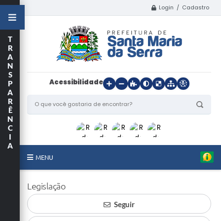
Login / Cadastro
T
R
A
N
S
Acessibilidade
P
A
R
Ê
N
C
I
A
MENU
Início
Legislação
O Município
Seguir
Departamentos