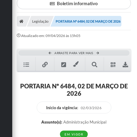
Boletim informativo
Turismo
Legislação
PORTARIA Nº 6484, 02 DE MARÇO DE 2026
Cultura
Conselhos Municipais
Atualizado em: 09/04/2026 às 15h05
Legislação
ARRASTE PARA VER MAIS
Editais
Notícias
Emprega
PORTARIA Nº 6484, 02 DE MARÇO DE
2026
Início da vigência:
02/03/2026
Assunto(s):
Administração Municipal
EM VIGOR