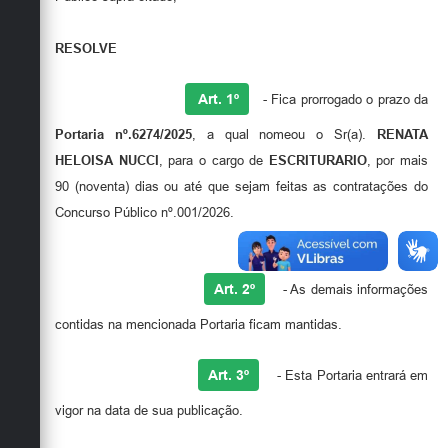
RESOLVE
Art. 1º
- Fica prorrogado o prazo da
Portaria nº.6274/2025
, a qual nomeou o Sr(a).
RENATA
HELOISA NUCCI
, para o cargo de
ESCRITURARIO
, por mais
90 (noventa) dias ou até que sejam feitas as contratações do
Concurso Público nº.001/2026.
Art. 2º
- As demais informações
contidas na mencionada Portaria ficam mantidas.
Art. 3º
- Esta Portaria entrará em
vigor na data de sua publicação.