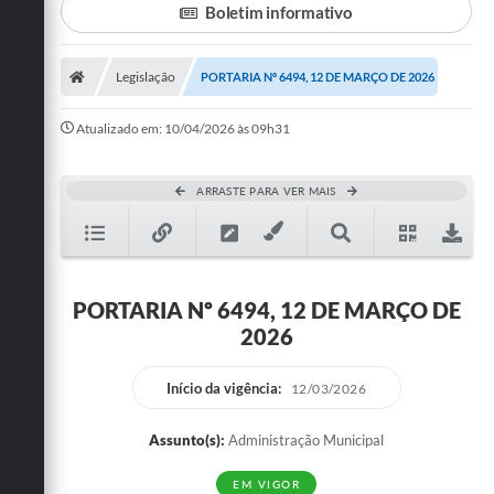
Boletim informativo
Turismo
Legislação
PORTARIA Nº 6494, 12 DE MARÇO DE 2026
Cultura
Conselhos Municipais
Atualizado em: 10/04/2026 às 09h31
Legislação
ARRASTE PARA VER MAIS
Editais
Notícias
Emprega
PORTARIA Nº 6494, 12 DE MARÇO DE
2026
Início da vigência:
12/03/2026
Assunto(s):
Administração Municipal
EM VIGOR