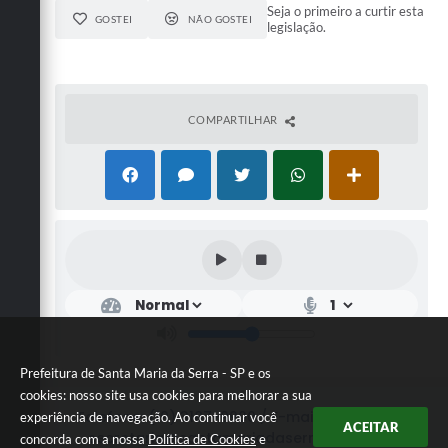
Seja o primeiro a curtir esta
GOSTEI
NÃO GOSTEI
legislação.
COMPARTILHAR
Prefeitura de Santa Maria da Serra - SP e os
cookies: nosso site usa cookies para melhorar a sua
Telefone: (19) 3187-9900 / E-mail de contato:
experiência de navegação. Ao continuar você
ACEITAR
secretaria@santamariadaserra.sp.gov.br
concorda com a nossa
Política de Cookies
e