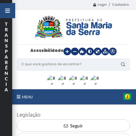
Login / Cadastro
T
R
A
N
S
Acessibilidade
P
A
R
Ê
N
C
I
A
MENU
Início
Legislação
O Município
Seguir
Departamentos