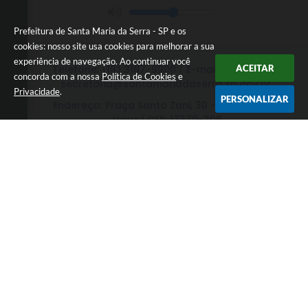
Prefeitura de Santa Maria da Serra - SP e os
cookies: nosso site usa cookies para melhorar a sua
experiência de navegação. Ao continuar você
ACEITAR
Telefone: (19) 3187-9900 / E-mail de contato:
concorda com a nossa
Política de Cookies
e
secretaria@santamariadaserra.sp.gov.br
Privacidade
.
PERSONALIZAR
Endereço: Praça Santo Zani, 30 - Jardim Bom
Jesus | CEP: 17370-306
Atendimento de Segunda-feira a Sexta-feira das
08h às 17h
CNPJ: 44.720.530/0001-80
Prefeitura de Santa Maria da Serra - SP
Versão do Sistema:
3.5.3 - 19/06/2026
Portal atualizado em:
06/08/2026 16:07
Dados Abertos
Copyright Instar - 2006-2026. Todos os direitos