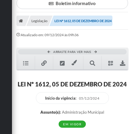
Boletim informativo
Turismo
Legislação
LEI Nº 1612, 05 DE DEZEMBRO DE 2024
Cultura
Conselhos Municipais
Atualizado em: 09/12/2024 às 09h36
Legislação
ARRASTE PARA VER MAIS
Editais
Notícias
Emprega
LEI Nº 1612, 05 DE DEZEMBRO DE 2024
Início da vigência:
05/12/2024
Assunto(s):
Administração Municipal
EM VIGOR