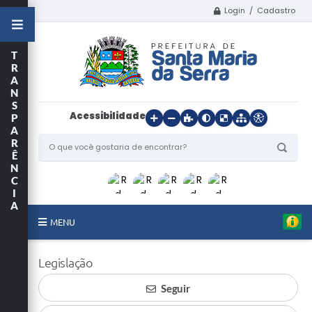
Login / Cadastro
T
R
A
N
S
Acessibilidade
P
A
R
Ê
N
C
I
A
MENU
Início
Legislação
O Município
Seguir
Departamentos