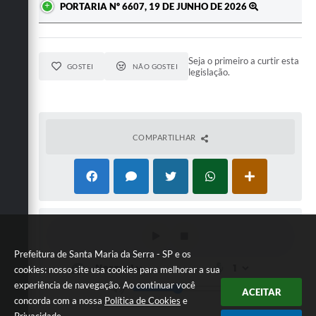
PORTARIA Nº 6607, 19 DE JUNHO DE 2026
Seja o primeiro a curtir esta
GOSTEI
NÃO GOSTEI
legislação.
COMPARTILHAR
Prefeitura de Santa Maria da Serra - SP e os
cookies: nosso site usa cookies para melhorar a sua
experiência de navegação. Ao continuar você
ACEITAR
concorda com a nossa
Política de Cookies
e