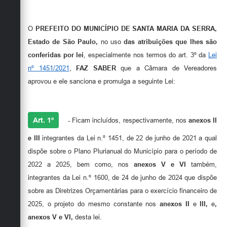
O
PREFEITO DO MUNICÍPIO DE SANTA MARIA DA SERRA,
Estado de São Paulo,
no uso
das atribuições que lhes são
conferidas por lei
, especialmente nos termos do art. 3º da
Lei
nº 1451/2021
,
FAZ SABER
que a Câmara de Vereadores
aprovou e ele sanciona e promulga a seguinte Lei:
Art. 1º
-
Ficam incluídos, respectivamente, nos
anexos II
e III
integrantes da Lei n.º 1451, de 22 de junho de 2021 a qual
dispõe sobre o Plano Plurianual do Município para o período de
2022 a 2025, bem como, nos
anexos V e VI
também,
integrantes da Lei n.º 1600, de 24 de junho de 2024 que dispõe
sobre as Diretrizes Orçamentárias para o exercício financeiro de
2025, o projeto do mesmo constante nos
anexos II
e
III,
e
,
anexos V e VI,
desta lei.