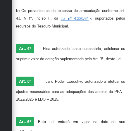
b)
Os provenientes de excesso de arrecadação conforme art.
43, § 1º, Inciso II, da
Lei nº 4.320/64
, suportados pelos
recursos do Tesouro Municipal.
Art. 4º
- Fica autorizado, caso necessário, adicionar ou
suprimir valor da dotação suplementada pelo Art. 3º, desta Lei.
Art. 5º
-
Fica o Poder Executivo autorizado a efetuar os
ajustes necessários para as adequações dos anexos do PPA –
2022/2025 e LDO – 2025.
Art. 6º
Esta Lei entrará em vigor na data de sua