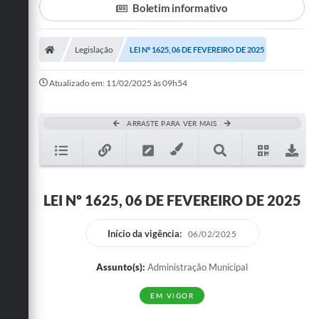
Boletim informativo
Turismo
Legislação
LEI Nº 1625, 06 DE FEVEREIRO DE 2025
Cultura
Conselhos Municipais
Atualizado em: 11/02/2025 às 09h54
Legislação
ARRASTE PARA VER MAIS
Editais
Notícias
Emprega
LEI Nº 1625, 06 DE FEVEREIRO DE 2025
Início da vigência:
06/02/2025
Assunto(s):
Administração Municipal
EM VIGOR