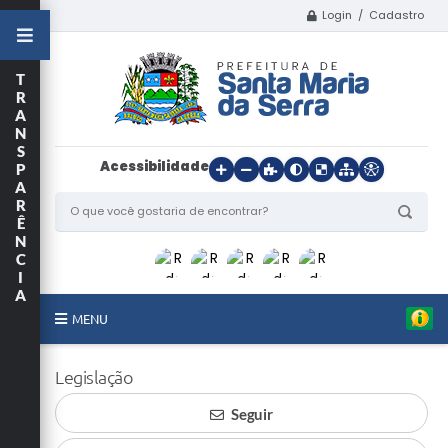
Login / Cadastro
T
R
A
N
S
Acessibilidade
P
A
R
Ê
N
C
I
A
MENU
Início
Legislação
O Município
Seguir
Departamentos