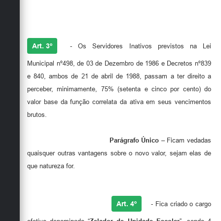
Art. 3º
- Os Servidores Inativos previstos na Lei
Municipal nº498, de 03 de Dezembro de 1986 e Decretos nº839
e 840, ambos de 21 de abril de 1988, passam a ter direito a
perceber, minimamente, 75% (setenta e cinco por cento) do
valor base da função correlata da ativa em seus vencimentos
brutos.
Parágrafo Único
– Ficam vedadas
quaisquer outras vantagens sobre o novo valor, sejam elas de
que natureza for.
Art. 4º
- Fica criado o cargo