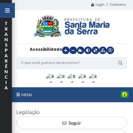
Login / Cadastro
T
R
A
N
S
Acessibilidade
P
A
R
Ê
N
C
I
A
MENU
Início
Legislação
O Município
Seguir
Departamentos