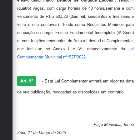
efetivo denominado “
Zelador de Unidade Escolar
”, sendo 4
(quatro) vagas, com carga horária de 40 horas/semana e com
vencimento de R$ 2.603,28 (dois mil, seiscentos e três reais e
vinte e oito centavos). Tendo como Requisitos Mínimos para
ocupação do cargo: Ensino Fundamental Incompleto (4ª Série)
e, com funções constantes do Anexo I desta Lei Complementar,
que inclui-se no Anexo I e VI, respectivamente da
Lei
Complementar Municipal nº1527/2022
.
Art. 5º
- Esta Lei Complementar entrará em vigor na data
de sua publicação, revogadas as disposições em contrário.
Paço Municipal, Irineo
Zani, 21 de Março de 2025.