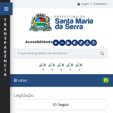
Login / Cadastro
T
R
A
N
S
Acessibilidade
P
A
R
Ê
N
C
I
A
MENU
Início
Legislação
O Município
Seguir
Departamentos