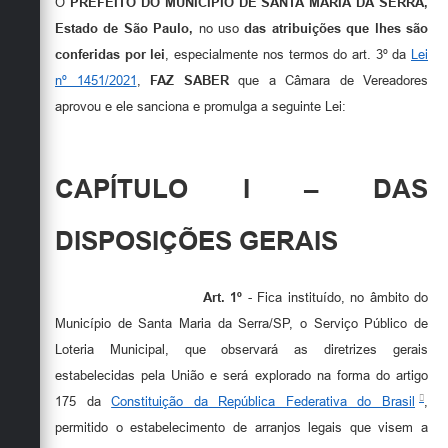
O
PREFEITO DO MUNICÍPIO DE SANTA MARIA DA SERRA,
Estado de São Paulo,
no uso
das atribuições que lhes são
conferidas por lei
, especialmente nos termos do art. 3º da
Lei
nº 1451/2021
,
FAZ SABER
que a Câmara de Vereadores
aprovou e ele sanciona e promulga a seguinte Lei:
CAPÍTULO I – DAS
DISPOSIÇÕES GERAIS
Art. 1º
- Fica instituído, no âmbito do
Município de Santa Maria da Serra/SP, o Serviço Público de
Loteria Municipal, que observará as diretrizes gerais
estabelecidas pela União e será explorado na forma do artigo
175 da
Constituição da República Federativa do Brasil
,
permitido o estabelecimento de arranjos legais que visem a