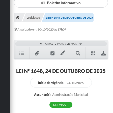
Boletim informativo
Turismo
Legislação
LEI Nº 1648, 24 DE OUTUBRO DE 2025
Cultura
Conselhos Municipais
Atualizado em: 30/10/2025 às 17h07
Legislação
ARRASTE PARA VER MAIS
Editais
Notícias
Emprega
LEI Nº 1648, 24 DE OUTUBRO DE 2025
Início da vigência:
24/10/2025
Assunto(s):
Administração Municipal
EM VIGOR