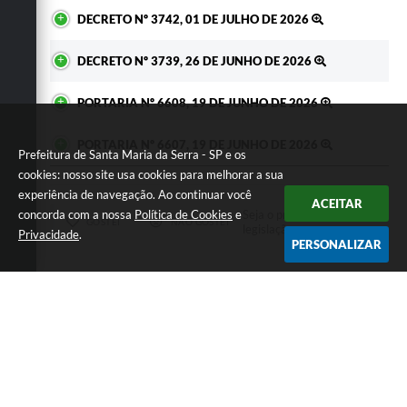
DECRETO Nº 3742, 01 DE JULHO DE 2026
DECRETO Nº 3739, 26 DE JUNHO DE 2026
PORTARIA Nº 6608, 19 DE JUNHO DE 2026
PORTARIA Nº 6607, 19 DE JUNHO DE 2026
Prefeitura de Santa Maria da Serra - SP e os
cookies: nosso site usa cookies para melhorar a sua
experiência de navegação. Ao continuar você
ACEITAR
Seja o primeiro a curtir esta
concorda com a nossa
Política de Cookies
e
GOSTEI
NÃO GOSTEI
legislação.
Privacidade
.
PERSONALIZAR
COMPARTILHAR